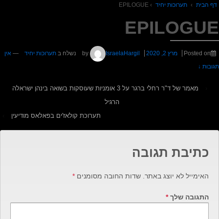
דף הבית
›
תערוכות יחיד
›
EPILOGUE
EPILOGUE
Posted on
מרץ 2, 2020
by
IsraelaHargil
נשלח ב
תערוכות יחיד
—
אין
תגובות ↓
‹
מאמר של ד"ר רחלי ברגר על 3 אומניות שעוסקות בשואה בינהן ישראלה
הרגיל
תערוכת קולאז'ים בפאלאס מודיעין
›
כתיבת תגובה
האימייל לא יוצג באתר.
שדות החובה מסומנים
*
התגובה שלך
*