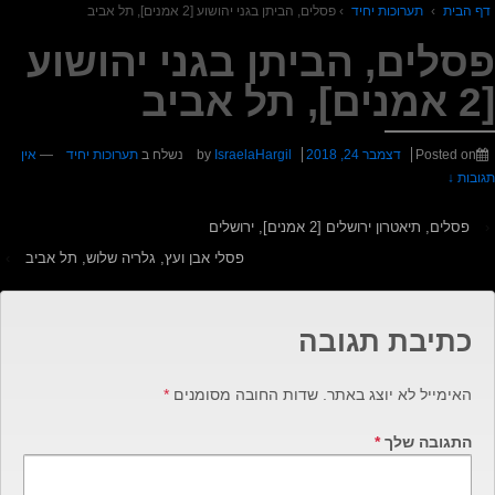
דף הבית
›
תערוכות יחיד
›
פסלים, הביתן בגני יהושוע [2 אמנים], תל אביב
פסלים, הביתן בגני יהושוע
[2 אמנים], תל אביב
Posted on
דצמבר 24, 2018
by
IsraelaHargil
נשלח ב
תערוכות יחיד
—
אין
תגובות ↓
‹
פסלים, תיאטרון ירושלים [2 אמנים], ירושלים
פסלי אבן ועץ, גלריה שלוש, תל אביב
›
כתיבת תגובה
האימייל לא יוצג באתר.
שדות החובה מסומנים
*
התגובה שלך
*