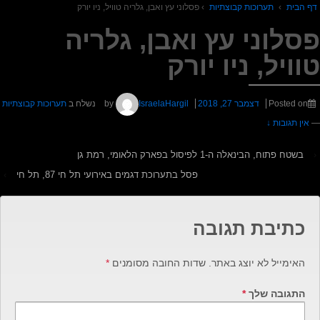
ף הבית
›
תערוכות קבוצתיות
›
פסלוני עץ ואבן, גלריה טוויל, ניו יורק
סלוני עץ ואבן, גלריה
וויל, ניו יורק
Posted on
דצמבר 27, 2018
by
IsraelaHargil
נשלח ב
תערוכות קבוצתיות
אין תגובות ↓
בשטח פתוח, הבינאלה ה-1 לפיסול בפארק הלאומי, רמת גן
פסל בתערוכת דגמים באירועי תל חי 87, תל חי
›
כתיבת תגובה
האימייל לא יוצג באתר.
שדות החובה מסומנים
*
התגובה שלך
*