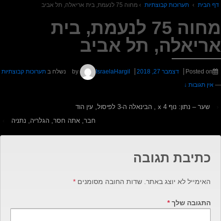
ף הבית
›
תערוכות קבוצתיות
›
מחוה 75 לנעמת, בית אריאלה, תל אביב
מחוה 75 לנעמת, בית
ריאלה, תל אביב
Posted on
דצמבר 27, 2018
by
IsraelaHargil
נשלח ב
תערוכות קבוצתיות
אין תגובות ↓
שער – נתון: נוף 4 x , הבינאלה ה-3 לפיסול, עין הוד
חבר, אתה חסר, הגלריה, נתניה
›
כתיבת תגובה
האימייל לא יוצג באתר.
שדות החובה מסומנים
*
התגובה שלך
*