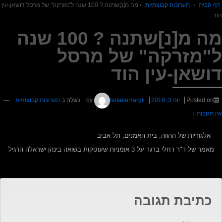
דף הבית
›
תערוכות קבוצתיות
›
מה מ[נ]שתנה ? 100 שנה ל"מזרקה" של מרסל דושאן-עין
הוד
מה מ[נ]שתנה ? 100 שנה
ל"מזרקה" של מרסל
דושאן-עין הוד
Posted on
יוני 3, 2019
by
IsraelaHargil
נשלח ב
תערוכות קבוצתיות
—
אין תגובות ↓
‹
אלגוריות של ההווה, בית האמנים, תל אביב
מאמר של ד"ר רחלי ברגר על 3 אומניות שעוסקות בשואה בינהן ישראלה הרגיל
›
כתיבת תגובה