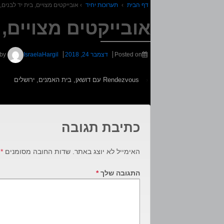
דף הבית
›
תערוכות יחיד
›
אובייקטים מצויים, בית יד לבנים,
אובייקטים מצויים, 
Posted on
דצמבר 24, 2018
by
IsraelaHargil
‹
Rendezvous עם דושאן, בית האמנים, ירושלים
כתיבת תגובה
האימייל לא יוצג באתר.
שדות החובה מסומנים
*
התגובה שלך
*