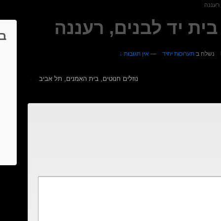
 רעננה
בית יד לבנים, רעננה
בא
נשלח ב
תערוכות יחיד
—
אין תגובות ↓
נוזלים חנוטים, בית האמנים, תל אביב
›