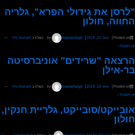
"לרסן את גידולי הפרא", גלריה
החווה, חולון
Posted on
ינואר 23, 2019
by
IsraelaHargil
נשלח ב
תערוכות יחיד
—
אין תגובות ↓
הרצאה "שרידים" אוניברסיטה
בר-אילן
Posted on
ינואר 16, 2019
by
IsraelaHargil
נשלח ב
תערוכות יחיד
—
אין תגובות ↓
אובייקט/סובייקט, גלריית חנקין,
חולון